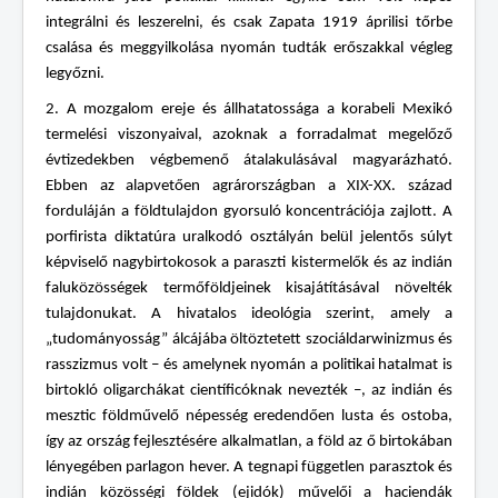
integrálni és leszerelni, és csak Zapata 1919 áprilisi tőrbe
csalása és meggyilkolása nyomán tudták erőszakkal végleg
legyőzni.
2. A mozgalom ereje és állhatatossága a korabeli Mexikó
termelési viszonyaival, azoknak a forradalmat megelőző
évtizedekben végbemenő átalakulásával magyarázható.
Ebben az alapvetően agrárországban a XIX-XX. század
forduláján a földtulajdon gyorsuló koncentrációja zajlott. A
porfirista diktatúra uralkodó osztályán belül jelentős súlyt
képviselő nagybirtokosok a paraszti kistermelők és az indián
faluközösségek termőföldjeinek kisajátításával növelték
tulajdonukat. A hivatalos ideológia szerint, amely a
„tudományosság” álcájába öltöztetett szociáldarwinizmus és
rasszizmus volt – és amelynek nyomán a politikai hatalmat is
birtokló oligarchákat científicóknak nevezték –, az indián és
mesztic földművelő népesség eredendően lusta és ostoba,
így az ország fejlesztésére alkalmatlan, a föld az ő birtokában
lényegében parlagon hever. A tegnapi független parasztok és
indián közösségi földek (ejidók) művelői a haciendák