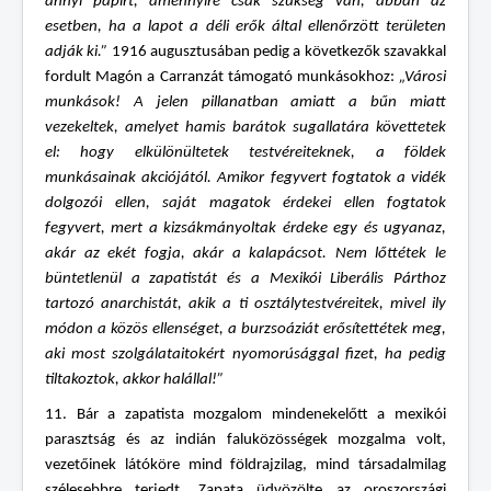
annyi papírt, amennyire csak szükség van, abban az
esetben, ha a lapot a déli erők által ellenőrzött területen
adják ki.”
1916 augusztusában pedig a következők szavakkal
fordult Magón a Carranzát támogató munkásokhoz:
„Városi
munkások! A jelen pillanatban amiatt a bűn miatt
vezekeltek, amelyet hamis barátok sugallatára követtetek
el: hogy elkülönültetek testvéreiteknek, a földek
munkásainak akciójától. Amikor fegyvert fogtatok a vidék
dolgozói ellen, saját magatok érdekei ellen fogtatok
fegyvert, mert a kizsákmányoltak érdeke egy és ugyanaz,
akár az ekét fogja, akár a kalapácsot. Nem lőttétek le
büntetlenül a zapatistát és a Mexikói Liberális Párthoz
tartozó anarchistát, akik a ti osztálytestvéreitek, mivel ily
módon a közös ellenséget, a burzsoáziát erősítettétek meg,
aki most szolgálataitokért nyomorúsággal fizet, ha pedig
tiltakoztok, akkor halállal!”
11. Bár a zapatista mozgalom mindenekelőtt a mexikói
parasztság és az indián faluközösségek mozgalma volt,
vezetőinek látóköre mind földrajzilag, mind társadalmilag
szélesebbre terjedt. Zapata üdvözölte az oroszországi