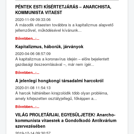
PÉNTEK ESTI KÍSÉRTETJÁRÁS – ANARCHISTA,
KOMMUNISTA VITAEST
2020-11-09 09:33:06
A második vitaesten továbbra is a kapitalizmus alapvető
jellemzőivel, működésével kívánunk...
Bővebben...:...
Kapitalizmus, háborúk, járványok
2020-04-06 08:57:09
A kapitalizmus a koronavírus idején – előre bejelentett
gazdasági összeomlásával –, már nem ígér...
Bővebben...:...
A jelenlegi hongkongi társadalmi harcokról
2020-01-08 11:54:13
A harcok háttérében kirajzolódik több olyan probléma,
amely kifejezetten osztályjellegű, főképpen a...
Bővebben...:...
VILÁG PROLETÁRJAI, EGYESÜLJETEK! Anarcho-
kommunista vitaestek a Gondolkodó Antikvárium
szervezésében
2019-12-14 09:30:57