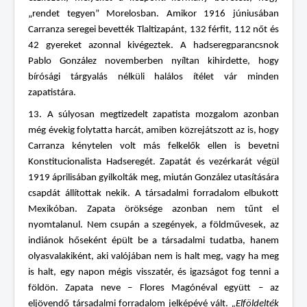
„rendet tegyen” Morelosban. Amikor 1916 júniusában
Carranza seregei bevették Tlaltizapánt, 132 férfit, 112 nőt és
42 gyereket azonnal kivégeztek. A hadseregparancsnok
Pablo González novemberben nyíltan kihirdette, hogy
bírósági tárgyalás nélküli halálos ítélet vár minden
zapatistára.
13. A súlyosan megtizedelt zapatista mozgalom azonban
még évekig folytatta harcát, amiben közrejátszott az is, hogy
Carranza kénytelen volt más felkelők ellen is bevetni
Konstitucionalista Hadseregét. Zapatát és vezérkarát végül
1919 áprilisában gyilkolták meg, miután González utasítására
csapdát állítottak nekik. A társadalmi forradalom elbukott
Mexikóban. Zapata öröksége azonban nem tűnt el
nyomtalanul. Nem csupán a szegények, a földművesek, az
indiánok hőseként épült be a társadalmi tudatba, hanem
olyasvalakiként, aki valójában nem is halt meg, vagy ha meg
is halt, egy napon mégis visszatér, és igazságot fog tenni a
földön. Zapata neve – Flores Magónéval együtt – az
eljövendő társadalmi forradalom jelképévé vált.
„Elföldelték