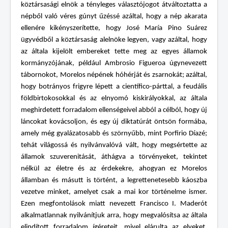
köztársasági elnök a tényleges választójogot átváltoztatta a
népből való véres gúnyt űzéssé azáltal, hogy a nép akarata
ellenére kikényszerítette, hogy José María Pino Suárez
ügyvédből a köztársaság alelnöke legyen, vagy azáltal, hogy
az általa kijelölt embereket tette meg az egyes államok
kormányzójának, például Ambrosio Figueroa úgynevezett
tábornokot, Morelos népének hóhérját és zsarnokát; azáltal,
hogy botrányos frigyre lépett a científico-párttal, a feudális
földbirtokosokkal és az elnyomó kiskirályokkal, az általa
meghirdetett forradalom ellenségeivel abból a célból, hogy új
láncokat kovácsoljon, és egy új diktatúrát öntsön formába,
amely még gyalázatosabb és szörnyűbb, mint Porfirio Díazé;
tehát világossá és nyilvánvalóvá vált, hogy megsértette az
államok szuverenitását, áthágva a törvényeket, tekintet
nélkül az életre és az érdekekre, ahogyan ez Morelos
államban és másutt is történt, a legrettenetesebb káoszba
vezetve minket, amelyet csak a mai kor történelme ismer.
Ezen megfontolások miatt nevezett Francisco I. Maderót
alkalmatlannak nyilvánítjuk arra, hogy megvalósítsa az általa
elindított forradalom ígéreteit, mivel elárulta az elveket,