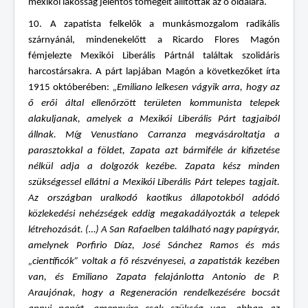
mexikói lakosság jelentős tömegeit állították az ő oldalára.
10. A zapatista felkelők a munkásmozgalom radikális
szárnyánál, mindenekelőtt a Ricardo Flores Magón
fémjelezte Mexikói Liberális Pártnál találtak szolidáris
harcostársakra. A párt lapjában Magón a következőket írta
1915 októberében:
„Emiliano lelkesen vágyik arra, hogy az
ő erői által ellenőrzött területen kommunista telepek
alakuljanak, amelyek a Mexikói Liberális Párt tagjaiból
állnak. Míg Venustiano Carranza megvásároltatja a
parasztokkal a földet, Zapata azt bármiféle ár kifizetése
nélkül adja a dolgozók kezébe. Zapata kész minden
szükségessel ellátni a Mexikói Liberális Párt telepes tagjait.
Az országban uralkodó kaotikus állapotokból adódó
közlekedési nehézségek eddig megakadályozták a telepek
létrehozását. (…) A San Rafaelben található nagy papírgyár,
amelynek Porfirio Díaz, José Sánchez Ramos és más
„científicók” voltak a fő részvényesei, a zapatisták kezében
van, és Emiliano Zapata felajánlotta Antonio de P.
Araujónak, hogy a Regeneración rendelkezésére bocsát