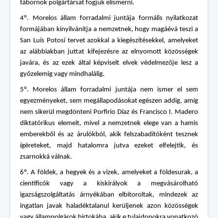
tábornok polgártársat fogjuk elismerni.
4º. Morelos állam forradalmi juntája formális nyilatkozat
formájában kinyilvánítja a nemzetnek, hogy magáévá teszi a
San Luís Potosí tervet azokkal a kiegészítésekkel, amelyeket
az alábbiakban juttat kifejezésre az elnyomott közösségek
javára, és az ezek által képviselt elvek védelmezője lesz a
győzelemig vagy mindhalálig.
5º. Morelos állam forradalmi juntája nem ismer el sem
egyezményeket, sem megállapodásokat egészen addig, amíg
nem sikerül megdönteni Porfirio Díaz és Francisco I. Madero
diktatórikus elemeit, mivel a nemzetnek elege van a hamis
emberekből és az árulókból, akik felszabadítóként tesznek
ígéreteket, majd hatalomra jutva ezeket elfelejtik, és
zsarnokká válnak.
6º. A földek, a hegyek és a vizek, amelyeket a földesurak, a
científicók vagy a kiskirályok a megvásárolható
igazságszolgáltatás árnyékában elbitoroltak, mindezek az
ingatlan javak haladéktalanul kerüljenek azon közösségek
vagy állampolgárok birtokába, akik e tulajdonokra vonatkozó