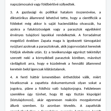
napszámosaivá vagy földbérlővé süllyedtek.
3. A gazdasági és politikai hatalom összenövése, a
diktatórikus államrend lehetővé tette, hogy a científicók a
földeket még akkor is saját haciendáikba olvasszák, ha
azokra a faluközösségek vagy a parasztok egyébként
érvényes tulajdoni lapokkal rendelkeztek. A forradalmat
megelőző években Zapata maga is igyekezett támogatást
nyújtani azoknak a parasztoknak, akik jogorvoslatot kerestek
földjük elvétele után. Ez a tevékenysége egyrészt tekintélyt
szerzett neki a környékbeli parasztok körében, másrészt
rávilágított arra, hogy e küzdelmek a fennálló államrend
keretein belül igencsak kilátástalanok.
4. A fenti háttér ismeretében érthetőbbé válik, miért
hivatkoznak a zapatista dokumentumok olyan sokat a
jogokra, pláne a földhöz való tulajdonjogra. Felületesen
szemlélve úgy tűnhet, hogy itt egy tisztán kispolgári
(kistulajdonosi), akár egyenesen reakciós mozgalommal
állunk szemben. Ez azonban tévedés. A zapatisták