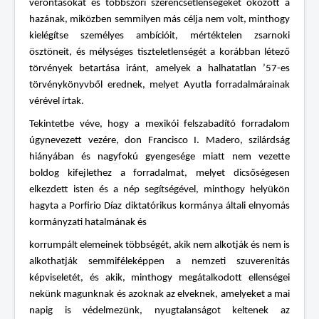
vérontásokat és többszöri szerencsétlenségeket okozott a
hazának, miközben semmilyen más célja nem volt, minthogy
kielégítse személyes ambícióit, mértéktelen zsarnoki
ösztöneit, és mélységes tiszteletlenségét a korábban létező
törvények betartása iránt, amelyek a halhatatlan ’57-es
törvénykönyvből erednek, melyet Ayutla forradalmárainak
vérével írtak.
Tekintetbe véve, hogy a mexikói felszabadító forradalom
úgynevezett vezére, don Francisco I. Madero, szilárdság
hiányában és nagyfokú gyengesége miatt nem vezette
boldog kifejlethez a forradalmat, melyet dicsőségesen
elkezdett isten és a nép segítségével, minthogy helyükön
hagyta a Porfirio Díaz diktatórikus kormánya általi elnyomás
kormányzati hatalmának és
korrumpált elemeinek többségét, akik nem alkotják és nem is
alkothatják semmiféleképpen a nemzeti szuverenitás
képviseletét, és akik, minthogy megátalkodott ellenségei
nekünk magunknak és azoknak az elveknek, amelyeket a mai
napig is védelmezünk, nyugtalanságot keltenek az