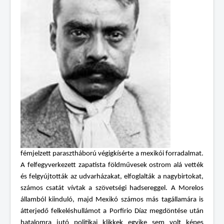
fémjelzett parasztháború végigkísérte a mexikói forradalmat.
A felfegyverkezett zapatista földművesek ostrom alá vették
és felgyújtották az udvarházakat, elfoglalták a nagybirtokat,
számos csatát vívtak a szövetségi hadsereggel. A Morelos
államból kiinduló, majd Mexikó számos más tagállamára is
átterjedő felkeléshullámot a Porfirio Díaz megdöntése után
hatalomra jutó politikai klikkek egyike sem volt képes