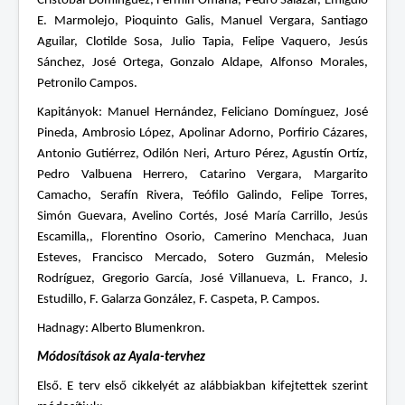
Cristobal Domínguez, Fermín Omaña, Pedro Salazar, Emigdio
E. Marmolejo, Pioquinto Galis, Manuel Vergara, Santiago
Aguilar, Clotilde Sosa, Julio Tapia, Felipe Vaquero, Jesús
Sánchez, José Ortega, Gonzalo Aldape, Alfonso Morales,
Petronilo Campos.
Kapitányok: Manuel Hernández, Feliciano Domínguez, José
Pineda, Ambrosio López, Apolinar Adorno, Porfirio Cázares,
Antonio Gutiérrez, Odilón Neri, Arturo Pérez, Agustín Ortíz,
Pedro Valbuena Herrero, Catarino Vergara, Margarito
Camacho, Serafín Rivera, Teófilo Galindo, Felipe Torres,
Simón Guevara, Avelino Cortés, José María Carrillo, Jesús
Escamilla,, Florentino Osorio, Camerino Menchaca, Juan
Esteves, Francisco Mercado, Sotero Guzmán, Melesio
Rodríguez, Gregorio García, José Villanueva, L. Franco, J.
Estudillo, F. Galarza González, F. Caspeta, P. Campos.
Hadnagy: Alberto Blumenkron.
Módosítások az Ayala-tervhez
Első. E terv első cikkelyét az alábbiakban kifejtettek szerint