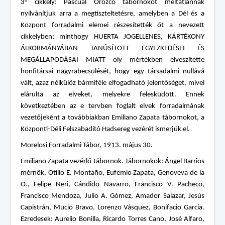
3° cikkely: Pascual Orozco tábornokot méltatlannak
nyilvánítjuk arra a megtiszteltetésre, amelyben a Dél és a
Központ forradalmi elemei részesítették őt a nevezett
cikkelyben; minthogy HUERTA JOGELLENES, KÁRTÉKONY
ÁLKORMÁNYÁBAN TANÚSÍTOTT EGYEZKEDÉSEI ÉS
MEGÁLLAPODÁSAI MIATT oly mértékben elveszítette
honfitársai nagyrabecsülését, hogy egy társadalmi nullává
vált, azaz nélkülöz bármiféle elfogadható jelentőséget, mivel
elárulta az elveket, melyekre felesküdött. Ennek
következtében az e tervben foglalt elvek forradalmának
vezetőjeként a továbbiakban Emiliano Zapata tábornokot, a
Központi-Déli Felszabadító Hadsereg vezérét ismerjük el.
Morelosi Forradalmi Tábor, 1913. május 30.
Emiliano Zapata vezérlő tábornok. Tábornokok: Ángel Barrios
mérnök, Otilio E. Montaño, Eufemio Zapata, Genoveva de la
O., Felipe Neri, Cándido Navarro, Francisco V. Pacheco,
Francisco Mendoza, Julio A. Gómez, Amador Salazar, Jesús
Capistrán, Mucio Bravo, Lorenzo Vásquez, Bonifacio García.
Ezredesek: Aurelio Bonilla, Ricardo Torres Cano, José Alfaro,