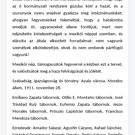
az ő kormányzati rendszere gúzsba köti a hazát, és a
szuronyok nyers erejével gyalázza meg intézményeinket;
ahogyan fegyvereinket felemeltük, hogy a hatalomba
emeljük őt, ugyanezeket ellene fordítjuk, mert nem
teljesítette kötelezettségeit a mexikói néppel szemben, és
elárulta az általa elkezdett forradalmat; nem vagyunk
személyek elkötelezettjei, elvek és nem emberek pártfogói
vagyunk!
Mexikói nép, támogassátok fegyverrel a kézben ezt a tervet,
és valósítsátok meg a haza felvirágzását és jólétét.
Szabadság, igazságosság és törvény. Ayala városa, Morelos
állam, 1911. november 28.
Emiliano Zapata tábornok, Otilio E. Montaño tábornok, José
Trinidad Ruíz tábornok, Eufemio Zapata tábornok, Jesús
Morales tábornok, Próculo Capistrán tábornok, Francisco
Mendoza tábornok.
Ezredesek: Amador Salazar, Agustín Cázares, Rafael Sánchez,