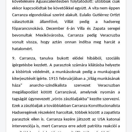
követelésére Aguascalientesben folytatódott: utóbbiak csak
ekkor kapcsolódtak be követőikkel együtt. A vita nem éppen
Carranza elgondolásai szerint alakult. Eulalio Gutiérrez Ortizt
választották államfővé, Villát pedig a hadsereg
főparancsnokává. December 6-án Villa és Zapata seregei
bevonultak Mexikóvárosba, Carranza pedig Veracruzba
vonult vissza, hogy aztán onnan indítsa meg harcát a
hatalomért.
9. Carranza, tanulva bukott elődei hibáiból, szociális
ígérgetésbe kezdett. A parasztok számára kilátásba helyezte
a kisbirtok védelmét, a munkásoknak pedig a munkajogok
kiterjesztését ígérte. 1915 februárjában a „Világ munkásának
háza” anarcho-szindikalista szervezet Veracruzban
megállapodást kötött Carranzával, amelynek nyomán a
tagságát úgynevezett „vörös zászlóaljakba” kezdte szervezni.
Ezek a zászlóaljak a továbbiakban Carranza Konstitucionalista
Hadseregének részeként harcoltak, többek között a zapatista
parasztok ellen is. Carranza kezére játszott az USA katonai
intervenciója is, mert Carranza erre adott patrióta reakciói a