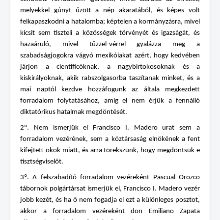
melyekkel gúnyt űzött a nép akaratából, és képes volt
felkapaszkodni a hatalomba; képtelen a kormányzásra, mivel
kicsit sem tiszteli a közösségek törvényét és igazságát, és
hazaáruló, mivel tűzzel-vérrel gyalázza meg a
szabadságjogokra vágyó mexikóiakat azért, hogy kedvében
járjon a científicóknak, a nagybirtokosoknak és a
kiskirályoknak, akik rabszolgasorba taszítanak minket, és a
mai naptól kezdve hozzáfogunk az általa megkezdett
forradalom folytatásához, amíg el nem érjük a fennálló
diktatórikus hatalmak megdöntését.
2º. Nem ismerjük el Francisco I. Madero urat sem a
forradalom vezérének, sem a köztársaság elnökének a fent
kifejtett okok miatt, és arra törekszünk, hogy megdöntsük e
tisztségviselőt.
3º. A felszabadító forradalom vezéreként Pascual Orozco
tábornok polgártársat ismerjük el, Francisco I. Madero vezér
jobb kezét, és ha ő nem fogadja el ezt a különleges posztot,
akkor a forradalom vezéreként don Emiliano Zapata