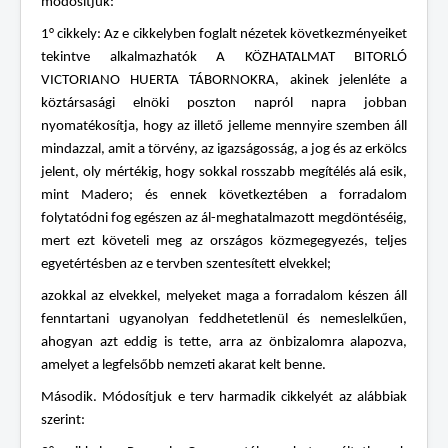
módosítjuk:
1° cikkely: Az e cikkelyben foglalt nézetek következményeiket
tekintve alkalmazhatók A KÖZHATALMAT BITORLÓ
VICTORIANO HUERTA TÁBORNOKRA, akinek jelenléte a
köztársasági elnöki poszton napról napra jobban
nyomatékosítja, hogy az illető jelleme mennyire szemben áll
mindazzal, amit a törvény, az igazságosság, a jog és az erkölcs
jelent, oly mértékig, hogy sokkal rosszabb megítélés alá esik,
mint Madero; és ennek következtében a forradalom
folytatódni fog egészen az ál-meghatalmazott megdöntéséig,
mert ezt követeli meg az országos közmegegyezés, teljes
egyetértésben az e tervben szentesített elvekkel;
azokkal az elvekkel, melyeket maga a forradalom készen áll
fenntartani ugyanolyan feddhetetlenül és nemeslelkűen,
ahogyan azt eddig is tette, arra az önbizalomra alapozva,
amelyet a legfelsőbb nemzeti akarat kelt benne.
Második. Módosítjuk e terv harmadik cikkelyét az alábbiak
szerint: