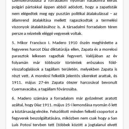
szembefordulása a forradalom nyomán hatalomra került
polgári pártokkal éppen abból adódott, hogy a zapatisták
nem elégedtek meg egy pusztán politikai átalakulással – az
államrend átalakítása mellett ragaszkodtak a termelési
viszonyok átalakításához is. A társadalmi forradalom téren
persze a nézeteik eléggé vegyesek voltak.
5. Mikor Francisco I. Madero 1910 őszén meghirdette a
fegyveres harcot Díaz diktatúrája ellen, Zapata és a morelosi
parasztok lelkesen ragadtak fegyvert. Valójában az év
folyamán már többször történtek erőszakos föld-
visszafoglalások a tagállam területén, melyekben Zapata is
részt vett. A morelosi felkelők jelentős sikereket arattak, és
1911. május 27-én Zapata ötezer harcosával bevonult
Cuernavacába, a tagállam fővárosába.
6. Madero számára a forradalom már győzelmet aratott
azáltal, hogy Díaz 1911. május 25-i lemondása nyomán ő lett
a köztársaság elnöke. Felszólított minden felkelő csoportot a
fegyverek beszolgáltatására, miközben nem csak hogy a San
Luís Potosí tervben tett (többek között a jogtalanul elvett