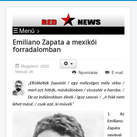
Menü >
Emiliano Zapata a mexikói
forradalomban
Megjelent: 2020.
február 26
Nyomtatás
E-mail
„Elföldelték Zapatát / egy mélységes mély sírba /
mert azt hitték, máskülönben / visszatér a harcba. /
De az indiánokban élnek / igaz szavai: / „A föld nem
lehet másé, / csak azé, ki műveli.”
1. Az
Emiliano
Zapata
nevével