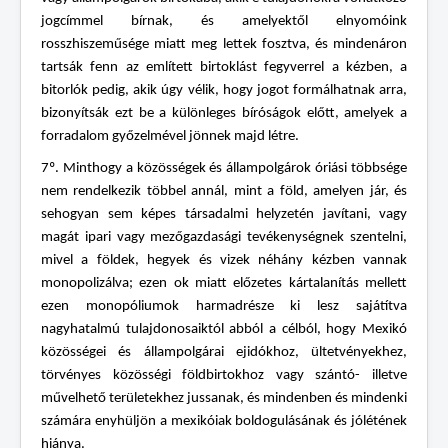
jogcímmel bírnak, és amelyektől elnyomóink
rosszhiszeműsége miatt meg lettek fosztva, és mindenáron
tartsák fenn az említett birtoklást fegyverrel a kézben, a
bitorlók pedig, akik úgy vélik, hogy jogot formálhatnak arra,
bizonyítsák ezt be a különleges bíróságok előtt, amelyek a
forradalom győzelmével jönnek majd létre.
7º. Minthogy a közösségek és állampolgárok óriási többsége
nem rendelkezik többel annál, mint a föld, amelyen jár, és
sehogyan sem képes társadalmi helyzetén javítani, vagy
magát ipari vagy mezőgazdasági tevékenységnek szentelni,
mivel a földek, hegyek és vizek néhány kézben vannak
monopolizálva; ezen ok miatt előzetes kártalanítás mellett
ezen monopóliumok harmadrésze ki lesz sajátítva
nagyhatalmú tulajdonosaiktól abból a célból, hogy Mexikó
közösségei és állampolgárai ejidókhoz, ültetvényekhez,
törvényes közösségi földbirtokhoz vagy szántó- illetve
művelhető területekhez jussanak, és mindenben és mindenki
számára enyhüljön a mexikóiak boldogulásának és jólétének
hiánya.