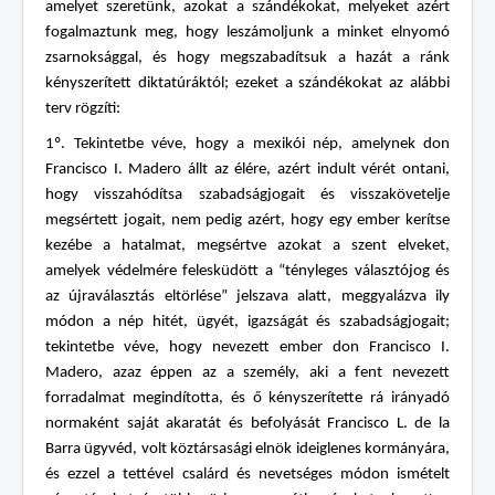
amelyet szeretünk, azokat a szándékokat, melyeket azért
fogalmaztunk meg, hogy leszámoljunk a minket elnyomó
zsarnoksággal, és hogy megszabadítsuk a hazát a ránk
kényszerített diktatúráktól; ezeket a szándékokat az alábbi
terv rögzíti:
1º. Tekintetbe véve, hogy a mexikói nép, amelynek don
Francisco I. Madero állt az élére, azért indult vérét ontani,
hogy visszahódítsa szabadságjogait és visszakövetelje
megsértett jogait, nem pedig azért, hogy egy ember kerítse
kezébe a hatalmat, megsértve azokat a szent elveket,
amelyek védelmére felesküdött a “tényleges választójog és
az újraválasztás eltörlése” jelszava alatt, meggyalázva ily
módon a nép hitét, ügyét, igazságát és szabadságjogait;
tekintetbe véve, hogy nevezett ember don Francisco I.
Madero, azaz éppen az a személy, aki a fent nevezett
forradalmat megindította, és ő kényszerítette rá irányadó
normaként saját akaratát és befolyását Francisco L. de la
Barra ügyvéd, volt köztársasági elnök ideiglenes kormányára,
és ezzel a tettével csalárd és nevetséges módon ismételt