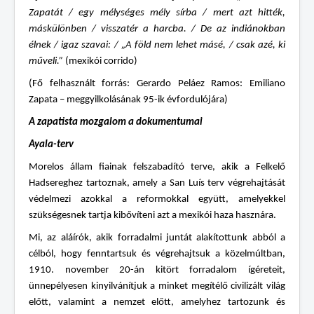
Zapatát / egy mélységes mély sírba / mert azt hitték,
máskülönben / visszatér a harcba. / De az indiánokban
élnek / igaz szavai: / „A föld nem lehet másé, / csak azé, ki
műveli.”
(mexikói corrido)
(Fő felhasznált forrás: Gerardo Peláez Ramos: Emiliano
Zapata – meggyilkolásának 95-ik évfordulójára)
A zapatista mozgalom a dokumentumai
Ayala-terv
Morelos állam fiainak felszabadító terve, akik a Felkelő
Hadsereghez tartoznak, amely a San Luís terv végrehajtását
védelmezi azokkal a reformokkal együtt, amelyekkel
szükségesnek tartja kibővíteni azt a mexikói haza hasznára.
Mi, az aláírók, akik forradalmi juntát alakítottunk abból a
célból, hogy fenntartsuk és végrehajtsuk a közelmúltban,
1910. november 20-án kitört forradalom ígéreteit,
ünnepélyesen kinyilvánítjuk a minket megítélő civilizált világ
előtt, valamint a nemzet előtt, amelyhez tartozunk és