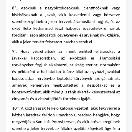
8º. Azoknak a nagybirtokosoknak, científicóknak vagy
kiskirályoknak a javait, akik közvetlenül vagy közvetve
szembeszegülnek a jelen tervvel, államosítani fogjuk, és az
őket illető kétharmad részt háborús jóvátételekre fogjuk
fordítani, azon áldozatok özvegyének és árváinak nyugdíjára,
akik a jelen tervért folytatott harcban estek el.
9º. Hogy végrehajtsuk az imént említett eljárásokat a
javakkal kapcsolatban, az elkobzási és államosítási
törvényeket fogjuk alkalmazni, szükség szerint; normaként
és példaként a halhatatlan Juárez által az egyházi javakkal
kapcsolatban érvénybe léptetett törvények szolgálhatnak,
amelyek keményen megbüntették a despotákat és a
konzervatívokat, akik mindig is ránk akarták kényszeríteni az
elnyomás és a visszafejlődés förtelmes igáját.
10º. A köztársaság felkelő katonai vezetőit, akik fegyverrel a
kézben lázadtak fel don Francisco I. Madero hangjára, hogy
megvédjék a San Luís Potosí tervet, és akik erővel szegülnek
szembe a jelen tervvel, az általuk azelőtt képviselt ügy és a