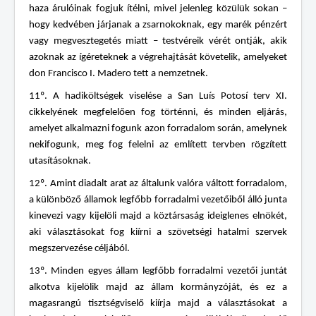
haza árulóinak fogjuk ítélni, mivel jelenleg közülük sokan –
hogy kedvében járjanak a zsarnokoknak, egy marék pénzért
vagy megvesztegetés miatt – testvéreik vérét ontják, akik
azoknak az ígéreteknek a végrehajtását követelik, amelyeket
don Francisco I. Madero tett a nemzetnek.
11º. A hadiköltségek viselése a San Luís Potosí terv XI.
cikkelyének megfelelően fog történni, és minden eljárás,
amelyet alkalmazni fogunk azon forradalom során, amelynek
nekifogunk, meg fog felelni az említett tervben rögzített
utasításoknak.
12º. Amint diadalt arat az általunk valóra váltott forradalom,
a különböző államok legfőbb forradalmi vezetőiből álló junta
kinevezi vagy kijelöli majd a köztársaság ideiglenes elnökét,
aki választásokat fog kiírni a szövetségi hatalmi szervek
megszervezése céljából.
13º. Minden egyes állam legfőbb forradalmi vezetői juntát
alkotva kijelölik majd az állam kormányzóját, és ez a
magasrangú tisztségviselő kiírja majd a választásokat a