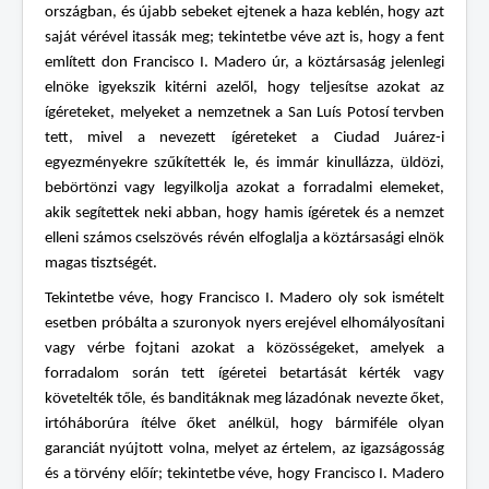
országban, és újabb sebeket ejtenek a haza keblén, hogy azt
saját vérével itassák meg; tekintetbe véve azt is, hogy a fent
említett don Francisco I. Madero úr, a köztársaság jelenlegi
elnöke igyekszik kitérni azelől, hogy teljesítse azokat az
ígéreteket, melyeket a nemzetnek a San Luís Potosí tervben
tett, mivel a nevezett ígéreteket a Ciudad Juárez-i
egyezményekre szűkítették le, és immár kinullázza, üldözi,
bebörtönzi vagy legyilkolja azokat a forradalmi elemeket,
akik segítettek neki abban, hogy hamis ígéretek és a nemzet
elleni számos cselszövés révén elfoglalja a köztársasági elnök
magas tisztségét.
Tekintetbe véve, hogy Francisco I. Madero oly sok ismételt
esetben próbálta a szuronyok nyers erejével elhomályosítani
vagy vérbe fojtani azokat a közösségeket, amelyek a
forradalom során tett ígéretei betartását kérték vagy
követelték tőle, és banditáknak meg lázadónak nevezte őket,
irtóháborúra ítélve őket anélkül, hogy bármiféle olyan
garanciát nyújtott volna, melyet az értelem, az igazságosság
és a törvény előír; tekintetbe véve, hogy Francisco I. Madero