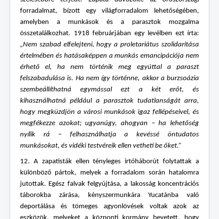
forradalmat, bízott egy világforradalom lehetőségében,
amelyben a munkások és a parasztok mozgalma
összetalálkozhat. 1918 februárjában egy levélben ezt írta:
„Nem szabad elfelejteni, hogy a proletariátus szolidaritása
értelmében és hatásaképpen a munkás emancipációja nem
érhető el, ha nem történik meg egyúttal a paraszt
felszabadulása is. Ha nem így történne, akkor a burzsoázia
szembeállíthatná egymással ezt a két erőt, és
kihasználhatná például a parasztok tudatlanságát arra,
hogy megküzdjön a városi munkások igaz fellépéseivel, és
megfékezze azokat; ugyanúgy, ahogyan – ha lehetőség
nyílik rá – felhasználhatja a kevéssé öntudatos
munkásokat, és vidéki testvéreik ellen vetheti be őket.”
12. A zapatisták ellen tényleges irtóháborút folytattak a
különböző pártok, melyek a forradalom során hatalomra
jutottak. Egész falvak felgyújtása, a lakosság koncentrációs
táborokba zárása, kényszermunkára Yucatánba való
deportálása és tömeges agyonlövések voltak azok az
eszközök, melyeket a központi kormány bevetett, hogy