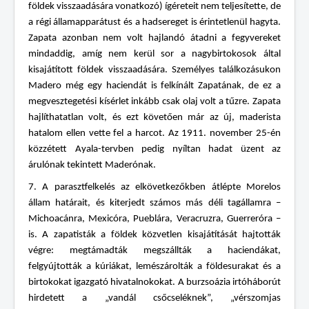
földek visszaadására vonatkozó) ígéreteit nem teljesítette, de
a régi államapparátust és a hadsereget is érintetlenül hagyta.
Zapata azonban nem volt hajlandó átadni a fegyvereket
mindaddig, amíg nem kerül sor a nagybirtokosok által
kisajátított földek visszaadására. Személyes találkozásukon
Madero még egy haciendát is felkínált Zapatának, de ez a
megvesztegetési kísérlet inkább csak olaj volt a tűzre. Zapata
hajlíthatatlan volt, és ezt követően már az új, maderista
hatalom ellen vette fel a harcot. Az 1911. november 25-én
közzétett Ayala-tervben pedig nyíltan hadat üzent az
árulónak tekintett Maderónak.
7. A parasztfelkelés az elkövetkezőkben átlépte Morelos
állam határait, és kiterjedt számos más déli tagállamra –
Michoacánra, Mexicóra, Pueblára, Veracruzra, Guerreróra –
is. A zapatisták a földek közvetlen kisajátítását hajtották
végre: megtámadták megszállták a haciendákat,
felgyújtották a kúriákat, lemészárolták a földesurakat és a
birtokokat igazgató hivatalnokokat. A burzsoázia irtóháborút
hirdetett a „vandál csőcseléknek”, „vérszomjas