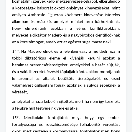
közhatalmi szervek kellő megszervezése céljából, elkerülendő
a közösségek balsorsát okozó önkényes kinevezéseket, mint
amilyen Ambrosio Figueroa közismert kinevezése Morelos
államban és másoké, amelyek minket arra kárhoztatnak,
hogy elmerüljünk azokban a véres konfliktusokban,
melyeket a diktátor Madero és a nagybirtokos científicóknak
az a köre támogat, amely ezt az egészet sugalmazta neki.
14º. Ha Madero elnök és a jelenlegi vagy a múltbéli rezsim
többi diktatórikus eleme el kívánják kerülni azokat a
hatalmas szerencsétlenségeket, amelyekkel a hazát sújtják,
és a valódi szeretet érzését táplálják iránta, akkor mondjanak
le azonnal az általuk betöltött tisztségekről, és ezzel
valamelyest csillapítani fogják azoknak a súlyos sebeknek a
vérzését,
amelyeket a haza kebelén ejtettek, mert ha nem így tesznek,
a fejükre hull testvéreink vére és átka.
15º. Mexikóiak: fontoljátok meg, hogy egy ember
fortélyossága és rosszhiszeműsége felháborító vérontást
okoz, mert képtelen a kormányzásra; fontoljátok meg, hogy