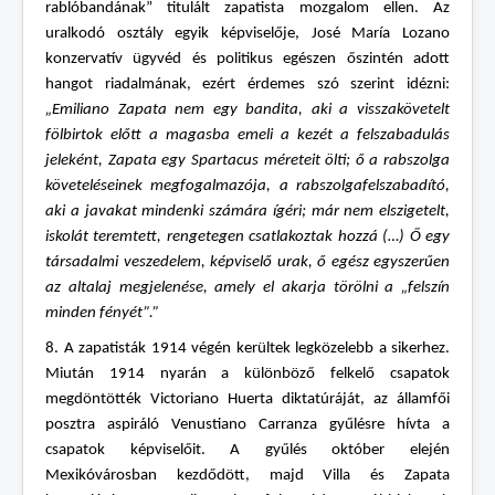
rablóbandának” titulált zapatista mozgalom ellen. Az
uralkodó osztály egyik képviselője, José María Lozano
konzervatív ügyvéd és politikus egészen őszintén adott
hangot riadalmának, ezért érdemes szó szerint idézni:
„Emiliano Zapata nem egy bandita, aki a visszakövetelt
fölbirtok előtt a magasba emeli a kezét a felszabadulás
jeleként, Zapata egy Spartacus méreteit ölti; ő a rabszolga
követeléseinek megfogalmazója, a rabszolgafelszabadító,
aki a javakat mindenki számára ígéri; már nem elszigetelt,
iskolát teremtett, rengetegen csatlakoztak hozzá (…) Ő egy
társadalmi veszedelem, képviselő urak, ő egész egyszerűen
az altalaj megjelenése, amely el akarja törölni a „felszín
minden fényét”.”
8. A zapatisták 1914 végén kerültek legközelebb a sikerhez.
Miután 1914 nyarán a különböző felkelő csapatok
megdöntötték Victoriano Huerta diktatúráját, az államfői
posztra aspiráló Venustiano Carranza gyűlésre hívta a
csapatok képviselőit. A gyűlés október elején
Mexikóvárosban kezdődött, majd Villa és Zapata